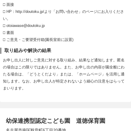
□ 面接
□ HP：http://doutoku.jp/より「お問い合わせ」のページにお入りくださ
い。
□ otoiawase@doutoku.jp
□ 書面
□ ご意見・ご要望受付箱(園長室前に設置)
取り組みや解決の結果
お申し出人に対しご意見に対する取り組み、結果など通知します。匿名
の場合はこの限りではありません。また、お申し出の内容が園全般にわ
たる場合は、「どうとくだより」または、「ホームページ」を活用し通
知します。なお、お申し出人が特定されないよう細心の注意をはらって
まいります。
幼保連携型認定こども園 道徳保育園
名古屋市南区観音町6丁目20番地