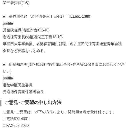
第三者委員(2名)
■ 長谷川弘顕（港区港楽三丁目4-17 TEL661-1380）
profile
秀葉院住職(港区作倉町2-46)
名港保育園長(港区港栄三丁目18-10)
早稲田大学卒業後、名港保育園に就職。名古屋民間保育園連盟青年会議
会長など要職をつとめる。
■ 伊藤知恵美(南区観音町在住 電話番号･住所等は保育園にお尋ねくださ
い。)
profile
道徳学区民生委員
元道徳保育園保護者会長
ご意見･ご要望の申し出方法
ご意見･ご要望は、以下の方法により、随時担当者が受け付けます。
□ 電話692-4001
□ FAX692-2030